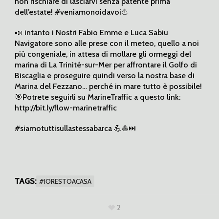
non rischiare di lasciarvi senza patente prima
dell’estate! #veniamonoidavoi⛵️
📣 intanto i Nostri Fabio Emme e Luca Sabiu
Navigatore sono alle prese con il meteo, quello a noi
più congeniale, in attesa di mollare gli ormeggi del
marina di La Trinité-sur-Mer per affrontare il Golfo di
Biscaglia e proseguire quindi verso la nostra base di
Marina del Fezzano… perché in mare tutto è possibile!
🎯Potrete seguirli su MarineTraffic a questo link:
http://bit.ly/flow-marinetraffic
#siamotuttisullastessabarca 💪⛵️⏭
TAGS:
#IORESTOACASA
2