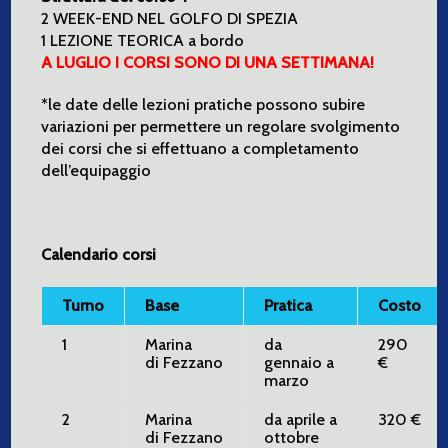
2 WEEK-END NEL GOLFO DI SPEZIA
1 LEZIONE TEORICA a bordo
A LUGLIO I CORSI SONO DI UNA SETTIMANA!
*le date delle lezioni pratiche possono subire
variazioni per permettere un regolare svolgimento
dei corsi che si effettuano a completamento
dell’equipaggio
Calendario corsi
Turno
Base
Pratica
Costo
1
Marina
da
290
di Fezzano
gennaio a
€
marzo
2
Marina
da aprile a
320 €
di Fezzano
ottobre