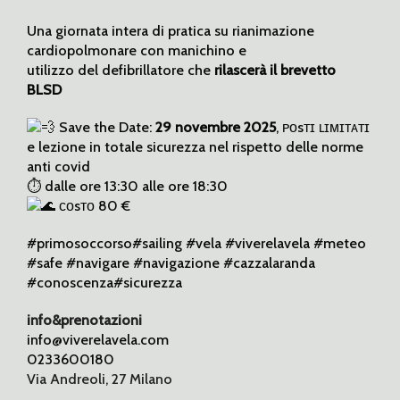
Una giornata intera di pratica su rianimazione
cardiopolmonare con manichino e
utilizzo del defibrillatore che
rilascerà il brevetto
BLSD
Save the Date:
29 novembre 2025
, ᴘᴏsᴛɪ ʟɪᴍɪᴛᴀᴛɪ
e lezione in totale sicurezza nel rispetto delle norme
anti covid
⏱ dalle ore 13:30 alle ore 18:30
ᴄᴏsᴛᴏ 80 €
#primosoccorso#sailing #vela #viverelavela #meteo
#safe #navigare #navigazione #cazzalaranda
#conoscenza#sicurezza
info&prenotazioni
info@viverelavela.com
0233600180
Via Andreoli, 27 Milano