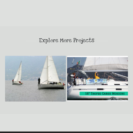
Explore More Projects
Corso Top Sail
Raduno VLV – “Trofeo
Carso Mosconi”