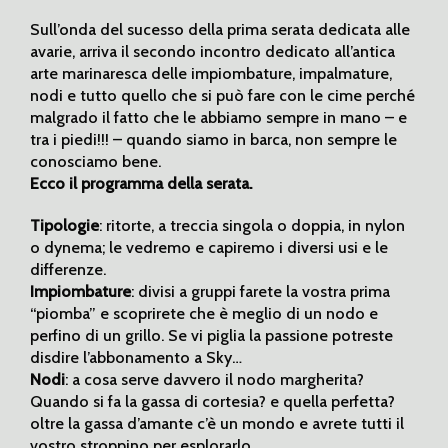
Sull’onda del sucesso della prima serata dedicata alle
avarie, arriva il secondo incontro dedicato all’antica
arte marinaresca delle impiombature, impalmature,
nodi e tutto quello che si può fare con le cime perché
malgrado il fatto che le abbiamo sempre in mano – e
tra i piedi!!! – quando siamo in barca, non sempre le
conosciamo bene.
Ecco il programma della serata.
Tipologie
: ritorte, a treccia singola o doppia, in nylon
o dynema; le vedremo e capiremo i diversi usi e le
differenze.
Impiombature
: divisi a gruppi farete la vostra prima
“piomba” e scoprirete che è meglio di un nodo e
perfino di un grillo. Se vi piglia la passione potreste
disdire l’abbonamento a Sky…
Nodi
: a cosa serve davvero il nodo margherita?
Quando si fa la gassa di cortesia? e quella perfetta?
oltre la gassa d’amante c’è un mondo e avrete tutti il
vostro stroppino per esplorarlo.