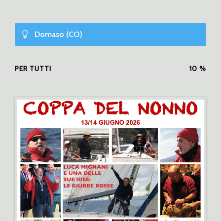
Domaso (CO)
Raduno
PER TUTTI
10
%