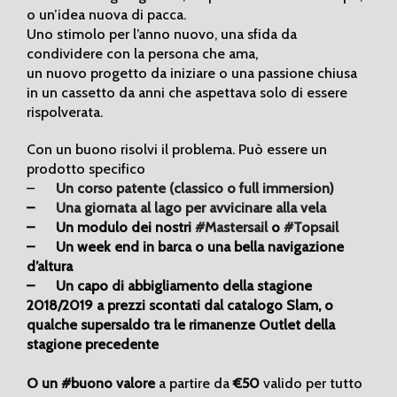
o un’idea nuova di pacca.
Uno stimolo per l’anno nuovo, una sfida da
condividere con la persona che ama,
un nuovo progetto da iniziare o una passione chiusa
in un cassetto da anni che aspettava solo di essere
rispolverata.
Con un buono risolvi il problema. Può essere un
prodotto specifico
–
Un corso patente (classico o full immersion)
–
Una giornata al lago per avvicinare alla vela
– Un modulo dei nostri
#Mastersail
o
#Topsail
– Un week end in barca o una bella navigazione
d’altura
– Un capo di abbigliamento della stagione
2018/2019 a prezzi scontati dal catalogo Slam, o
qualche supersaldo tra le rimanenze Outlet della
stagione precedente
O un #buono valore
a partire da
€50
valido per tutto