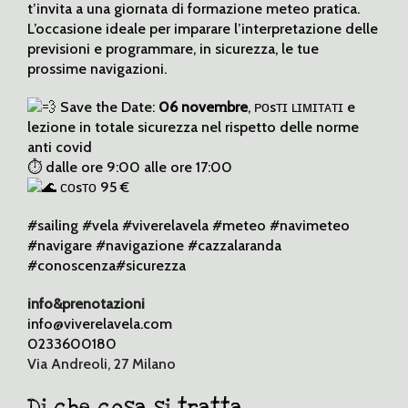
t’invita a una giornata di formazione meteo pratica.
L’occasione ideale per imparare l’interpretazione delle
previsioni e programmare, in sicurezza, le tue
prossime navigazioni.
Save the Date:
06 novembre
, ᴘᴏsᴛɪ ʟɪᴍɪᴛᴀᴛɪ e
lezione in totale sicurezza nel rispetto delle norme
anti covid
⏱ dalle ore 9:00 alle ore 17:00
ᴄᴏsᴛᴏ 95 €
#sailing #vela #viverelavela #meteo #navimeteo
#navigare #navigazione #cazzalaranda
#conoscenza#sicurezza
info&prenotazioni
info@viverelavela.com
0233600180
Via Andreoli, 27 Milano