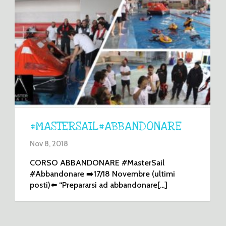
#MASTERSAIL#ABBANDONARE
Nov 8, 2018
CORSO ABBANDONARE #MasterSail
#Abbandonare ➡️17/18 Novembre (ultimi
posti)⬅️ “Prepararsi ad abbandonare[...]