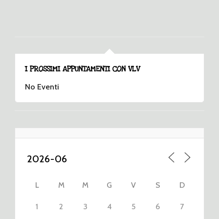
I PROSSIMI APPUNTAMENTI CON VLV
No Eventi
L
M
M
G
V
S
D
1
2
3
4
5
6
7