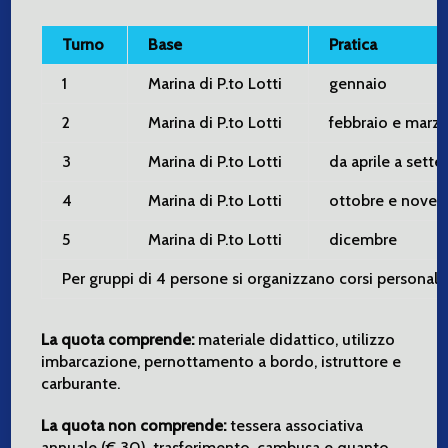
Turno
Base
Pratica
1
Marina di P.to Lotti
gennaio
2
Marina di P.to Lotti
febbraio e marz
3
Marina di P.to Lotti
da aprile a sett
4
Marina di P.to Lotti
ottobre e nove
5
Marina di P.to Lotti
dicembre
Per gruppi di 4 persone si organizzano corsi personaliz
La quota comprende:
materiale didattico, utilizzo
imbarcazione, pernottamento a bordo, istruttore e
carburante.
La quota non comprende:
tessera associativa
annuale (€ 30), trasferimento, cambusa e quanto