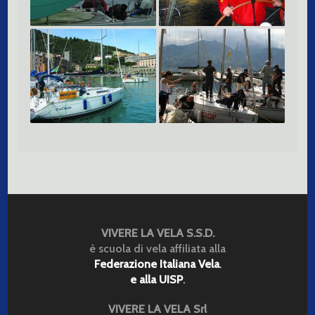
Corso Avanzato Mare
Corso Base Lago di
– Livello 3
Como – Livello 1
VIVERE LA VELA S.S.D.
è scuola di vela affiliata alla
Federazione Italiana Vela
.
e alla UISP
.
VIVERE LA VELA Srl