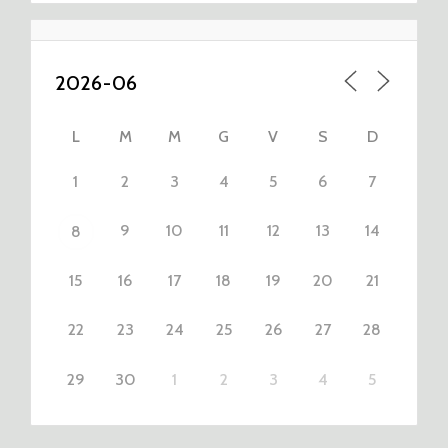
L
M
M
G
V
S
D
1
2
3
4
5
6
7
9
10
11
12
13
14
8
15
16
17
18
19
20
21
22
23
24
25
26
27
28
29
30
1
2
3
4
5