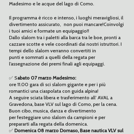
Madesimo e le acque del lago di Como.
Il programma è ricco e intenso, i luoghi meravigliosi, il
divertimento assicurato, non puoi mancare!Coinvolgi
i tuoi amici e formate un equipaggio!!
Dallo slalom tra i paletti alla barca tra le boe, pronti a
cazzare scotte e vele coordinati dai nostri istruttori. I
tempi dello slalom verranno convertiti in
punti e sommati a quelli della regata per
l’assegnazione dei premi finali agli equipaggi.
✅ S
abato 07 marzo Madesimo:
ore 11.00 gara di sci slalom gigante e per i più
romantici una ciaspolata con guida alpina!
A seguire sciata libera e trasferimento all’ AVAL a
Gravedona, base VLV sul lago di Como, per la cena.
Buon cibo, musica, danza e divertimento
per festeggiare uno slalom da campioni e per
prepararti alla regata della domenica.
✅
Domenica 08 marzo Domaso, Base nautica VLV sul