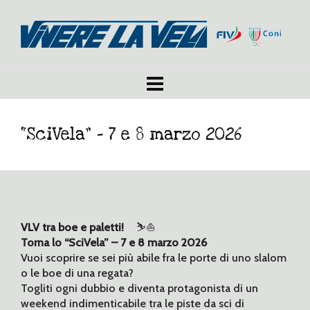
“SciVela” – 7 e 8 marzo 2026
VLV tra boe e paletti!
⛷️⛵
Torna lo “SciVela” – 7 e 8 marzo 2026
Vuoi scoprire se sei più abile fra le porte di uno slalom
o le boe di una regata?
Togliti ogni dubbio e diventa protagonista di un
weekend indimenticabile tra le piste da sci di