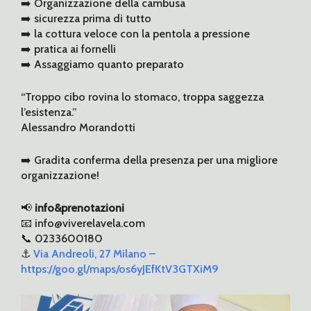
➡️ Organizzazione della cambusa
➡️ sicurezza prima di tutto
➡️ la cottura veloce con la pentola a pressione
➡️ pratica ai fornelli
➡️ Assaggiamo quanto preparato
“Troppo cibo rovina lo stomaco, troppa saggezza
l’esistenza.”
Alessandro Morandotti
➡️ Gradita conferma della presenza per una migliore
organizzazione!
📢
info&prenotazioni
📧 info@viverelavela.com
📞 0233600180
⚓️
Via Andreoli, 27 Milano –
https://goo.gl/maps/os6yJEfKtV3GTXiM9