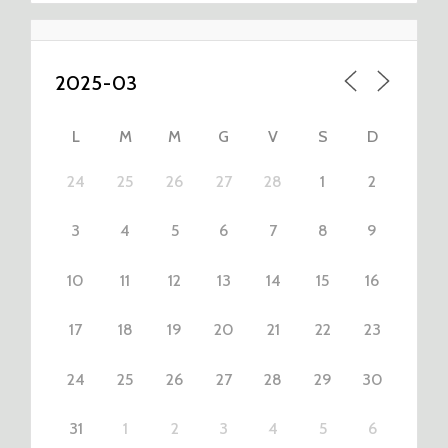
L
M
M
G
V
S
D
24
25
26
27
28
1
2
3
4
5
6
7
8
9
10
11
12
13
14
15
16
17
18
19
20
21
22
23
24
25
26
27
28
29
30
31
1
2
3
4
5
6