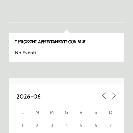
I PROSSIMI APPUNTAMENTI CON VLV
No Eventi
L
M
M
G
V
S
D
1
2
3
4
5
6
7